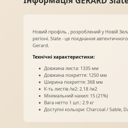
Інформація
GERARD Slat
Новий профіль , розроблений у Новій Зел
регіоні. Slate - це поєднання автентичног
Gerard.
Технічні характеристики:
Довжина листа: 1335 мм
Довжина покриття: 1250 мм
Ширина покриття: 368 мм
К-ть листів /м2: 2.18 /м2
Мінімальний нахил: 15 (21%)
Вага нетто 1 шт.: 2.9 кг
Доступні кольори: Charcoal / Sable, Da