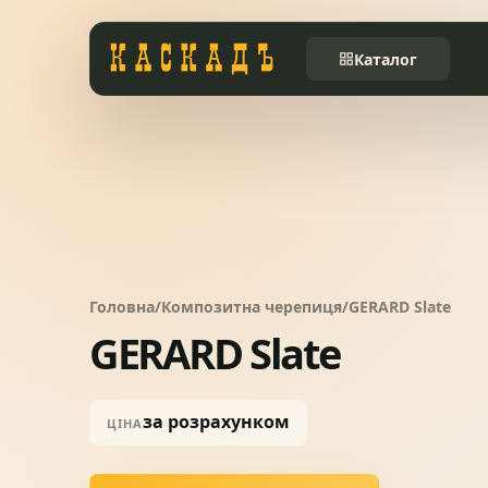
Каталог
Черепиця та
01
комплектуючі
Фасади та тераси
02
Заборы
03
Головна
/
Композитна черепиця
/
GERARD Slate
GERARD Slate
Системи водовідведення
04
за розрахунком
ЦІНА
Вікна та сходи
05