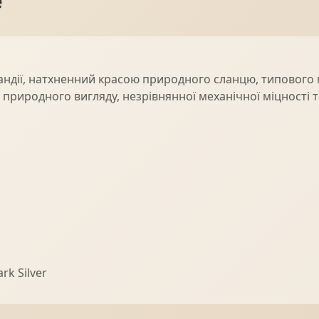
e
андії, натхненний красою природного сланцю, типового м
о природного вигляду, незрівнянної механічної міцності 
rk Silver