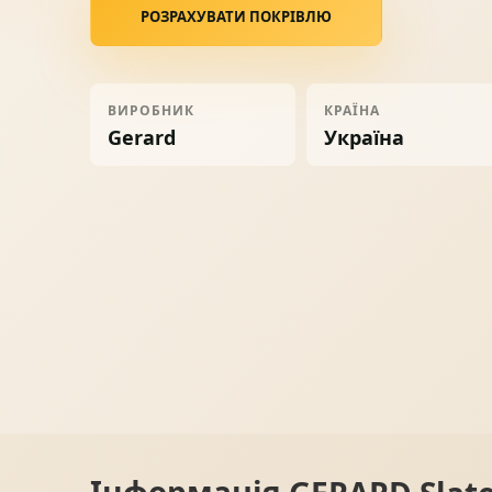
РОЗРАХУВАТИ ПОКРІВЛЮ
Ворота
06
Солнце защита
07
ВИРОБНИК
КРАЇНА
Gerard
Україна
Навіси з полікарбонату
08