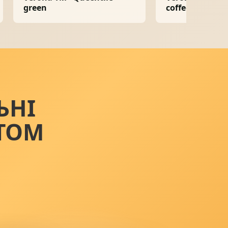
green
coffee
ЬНІ
ТОМ