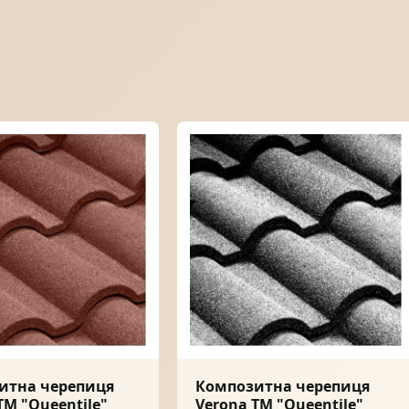
итна черепиця
Композитна черепиця
ТМ "Queentile"
Verona ТМ "Queentile"