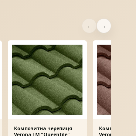
←
→
Композитна черепиця
Композитна ч
Verona ТМ "Queentile"
Verona ТМ "Qu