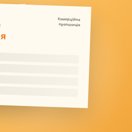
Д
Комерційна
пропозиція
ля