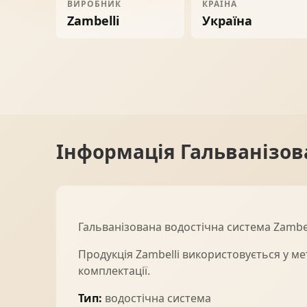
ВИРОБНИК
КРАЇНА
Ворота
06
Zambelli
Україна
Солнце защита
07
Навіси з полікарбонату
08
Інформація
Гальванізов
Гальванізована водостічна система Zambell
Продукція Zambelli використовується у мет
комплектації.
Тип:
водостічна система