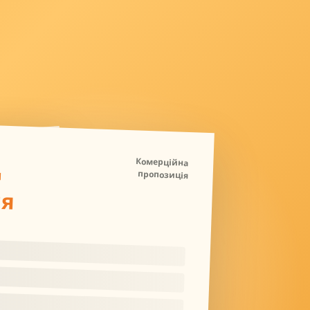
Д
Комерційна
пропозиція
ля