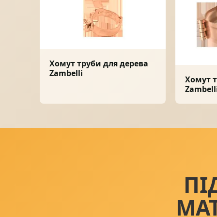
Хомут труби для дерева
Zambelli
Хомут т
Zambell
ПІ
МА