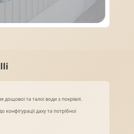
МІДНА ПОКРІВЛЯ
li
 дощової та талої води з покрівлі.
о конфігурації даху та потрібної