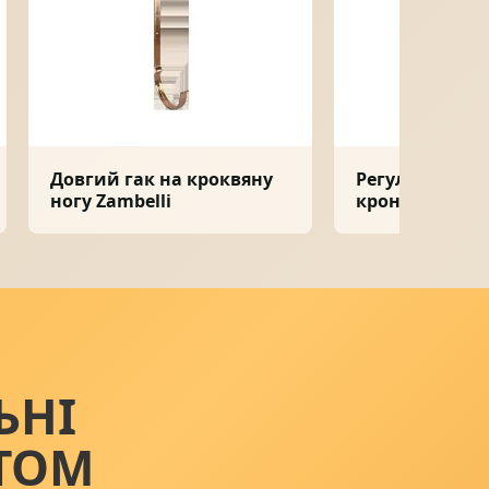
Довгий гак на кроквяну
Регулятор кут
ногу Zambelli
кронштейна Z
ЬНІ
ТОМ