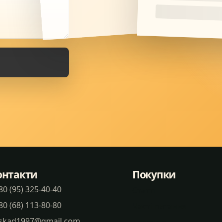
онтакти
Покупки
80 (95) 325-40-40
Статті
80 (68) 113-80-80
Часті питання
skad1997@gmail.com
Доставка