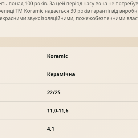
ить понад 100 років. За цей період часу вона не потребу
епиці ТМ Koramic надається 30 років гарантії від виробн
 прекрасними звукоізоляційними, пожежобезпечними вла
Koramic
Керамічна
22/25
11,0-11,6
4,1