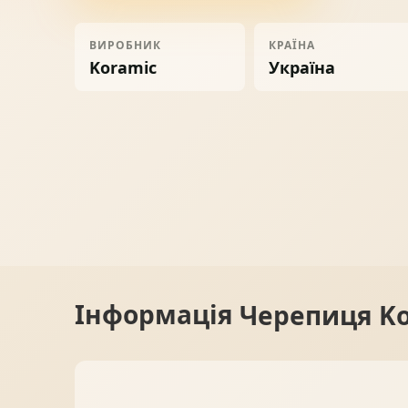
Ворота
06
ВИРОБНИК
КРАЇНА
Koramic
Україна
Солнце защита
07
Навіси з полікарбонату
08
Інформація
Черепиця Ko