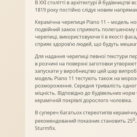
В ХХІ столітті в архітектурі й будівництві
1819 року постійно слідує новим напрямам
Керамічна черепиця Plano 11 – модель нов
подвійний замок сприяють полегшеному мо
черепиці, використовуючи її в якості фас
сприяє здоров’ю людей, що будуть мешкат
Для надання черепиці певної текстури пе
в розчині на поверхні заготовки утворюєт
запускати у виробництво цей шар випробо
модель Plano 11 тестують також на мороз
розмороження. Середня тривалість одног
міцність. Відповідно до будівельних нор
керамічній покрівлі дорослого чоловіка.
В супереч багатьох стереотипів керамічн
0
рекомендований показник становить 25
Sturmfix.