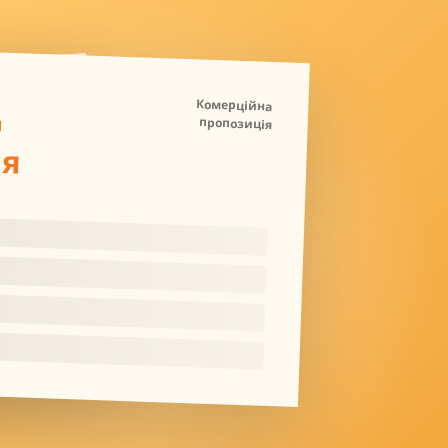
Д
Комерційна
пропозиція
ля