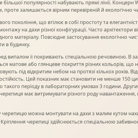
 все більшої популярності набувають прямі лінії. Концерн 
, проте залишається вірним перевіреній й екологічно чи
ого покоління, що втілює в собі простоту та елегантніст
нтажу на дахи різної конфігурації. Часто архітектори в
адного матеріалу. Повсюдне застосування екологічно чис
и в будинку.
ред випалом її покривають спеціальною речовиною. В за
ься матове або глянцеве покриття різних кольорів, що 
вують під відкритим небом на протязі кількох років. Ві
остійкість. Цей показник має становити не менше 150 ц
о такого періоду в лабораторних умовах 3 години. Дру
м черепиця має витримувати різного роду навантаження, 
у черепицю можна монтувати на дахи з малим кутом нахил
. Кріплення черепиці здійснюється спеціальною забивн