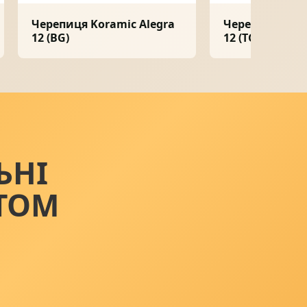
Черепиця Koramic Alegra
Черепиця Kora
12 (BG)
12 (TG)
ЬНІ
ТОМ