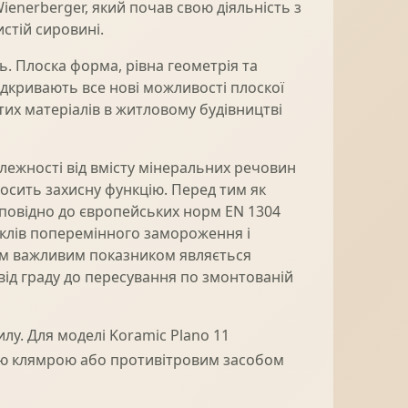
Wienerberger, який почав свою діяльність з
стій сировині.
ь. Плоска форма, рівна геометрія та
ідкривають все нові можливості плоскої
тих матеріалів в житловому будівництві
лежності від вмісту мінеральних речовин
носить захисну функцію. Перед тим як
дповідно до європейських норм EN 1304
иклів поперемінного замороження і
гим важливим показником являється
від граду до пересування по змонтованій
у. Для моделі Koramic Plano 11
ою клямрою або противітровим засобом