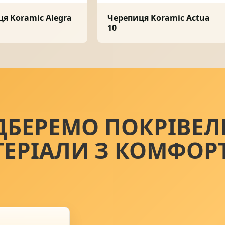
я Koramic Alegra
Черепиця Koramic Actua
10
ДБЕРЕМО ПОКРІВЕЛ
ТЕРІАЛИ З КОМФОР