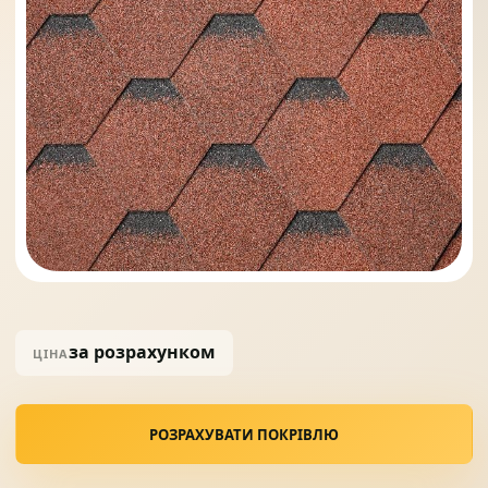
Солнце защита
07
Навіси з полікарбонату
08
за розрахунком
ЦІНА
РОЗРАХУВАТИ ПОКРІВЛЮ