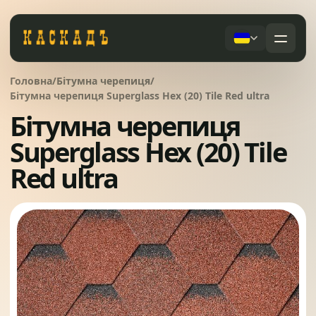
Черепиця та комплектуючі
Головна
/
Бітумна черепиця
/
01
Бітумна черепиця Superglass Hex (20) Tile Red ultra
Бітумна черепиця
Фасади та тераси
02
Послуги
Superglass Hex (20) Tile
Дах під ключ
Red ultra
Заборы
03
Сервісне обслуговування
Системи водовідведення
04
Про компанію
Вікна та сходи
05
Питання
Контакти
Ворота
06