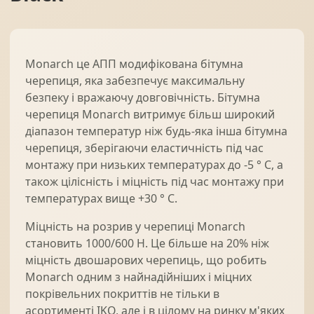
Monarch це АПП модифікована бітумна
черепиця, яка забезпечує максимальну
безпеку і вражаючу довговічність. Бітумна
черепиця Monarch витримує більш широкий
діапазон температур ніж будь-яка інша бітумна
черепиця, зберігаючи еластичність під час
монтажу при низьких температурах до -5 ° С, а
також цілісність і міцність під час монтажу при
температурах вище +30 ° С.
Міцність на розрив у черепиці Monarch
становить 1000/600 Н. Це більше на 20% ніж
міцність двошарових черепиць, що робить
Monarch одним з найнадійніших і міцних
покрівельних покриттів не тільки в
асортименті IKO, але і в цілому на ринку м'яких