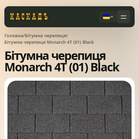
Черепиця та комплектуючі
Головна
/
Бітумна черепиця
/
01
Бітумна черепиця Monarch 4T (01) Black
Бітумна черепиця
Фасади та тераси
02
Послуги
Monarch 4T (01) Black
Дах під ключ
Заборы
03
Сервісне обслуговування
Системи водовідведення
04
Про компанію
Вікна та сходи
05
Питання
Контакти
Ворота
06