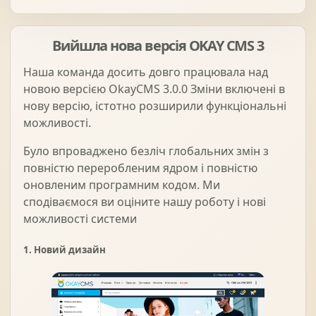
Вийшла нова версія OKAY CMS 3
Солнце защита
07
Наша команда досить довго працювала над
новою версією OkayCMS 3.0.0 Зміни включені в
Навіси з полікарбонату
08
нову версію, істотно розширили функціональні
можливості.
Було впроваджено безліч глобальних змін з
повністю переробленим ядром і повністю
оновленим програмним кодом. Ми
сподіваємося ви оціните нашу роботу і нові
можливості системи
1. Новий дизайн