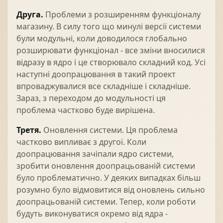
Друга.
Проблеми з розширенням функціоналу
магазину. В силу того що минулі версії системи
були модульні, коли доводилося глобально
розширювати функціонал - все зміни вносилися
відразу в ядро ​​і це створювало складний код. Усі
наступні доопрацювання в такий проект
впроваджувалися все складніше і складніше.
Зараз, з переходом до модульності ця
проблема частково буде вирішена.
Третя.
Оновлення системи. Ця проблема
частково випливає з другої. Коли
доопрацювання зачіпали ядро ​​системи,
зробити оновлення доопрацьованій системи
було проблематично. У деяких випадках більш
розумно було відмовитися від оновлень сильно
доопрацьованій системи. Тепер, коли роботи
будуть виконуватися окремо від ядра -