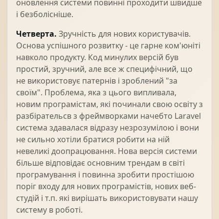
оновлення системи повинні проходити швидше
і безболісніше.
Четверта.
Зручність для нових користувачів.
Основа успішного розвитку - це гарне ком'юніті
навколо продукту. Код минулих версій був
простий, зручний, але все ж специфічний, що
не використовує патернів і зроблений "за
своїм". Проблема, яка з цього випливала,
новим програмістам, які починали свою освіту з
разбірательсв з фреймворками начебто Laravel
система здавалася відразу незрозумілою і вони
не сильно хотіли братися робити на ній
невеликі доопрацювання. Нова версія системи
більше відповідає основним трендам в світі
програмування і повинна зробити простішою
поріг входу для нових програмістів, нових веб-
студій і т.п. які вирішать використовувати нашу
систему в роботі.