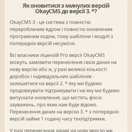
Як оновитися з минулих версій
OkayCMS до версії 3. *?
OkayCMS 3 - це система з повністю
переробленим ядром і повністю оновленим
програмним кодом, тому шаблони і модулі з
попередніх версій несумісні.
Всі власники ліцензій Pro версії OkayCMS
можуть замовити перенесення своїх даних на
нову версію або ж, у разі великої кількості
доробок і індивідуальних шаблонів -
залишитися на версії 2. * яку ми будемо
продовжувати підтримувати і на яку ми будемо
випускати оновлення, що містять фікси
зауважень, про яких нам буде відомо.
Перенесення даних на версію 3. * з попередніх
версій займе 1 годину часу техпідтримки.
У разі перенесення даних на нову версію ми