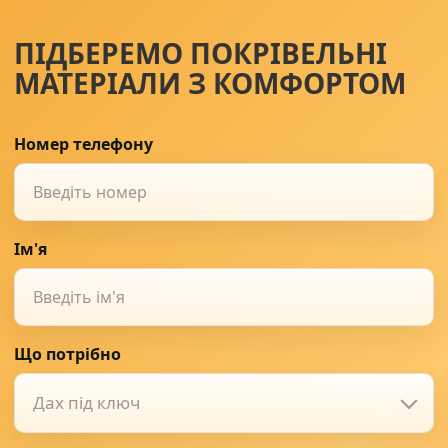
ПІДБЕРЕМО ПОКРІВЕЛЬНІ
Солнце защита
07
МАТЕРІАЛИ З КОМФОРТОМ
Навіси з полікарбонату
08
Номер телефону
Ім'я
Що потрібно
Дах під ключ