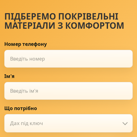
ПІДБЕРЕМО ПОКРІВЕЛЬНІ
Солнце защита
07
МАТЕРІАЛИ З КОМФОРТОМ
Навіси з полікарбонату
08
Номер телефону
Ім'я
Що потрібно
Дах під ключ