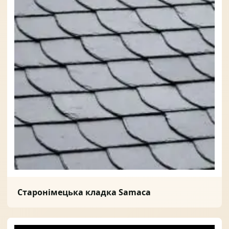
Солнце защита
07
Навіси з полікарбонату
08
Старонімецька кладка Samaca