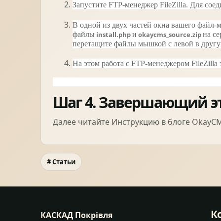
Запустите FTP-менеджер FileZilla. Для со
В одной из двух частей окна вашего файл-
файлы
install.php
и
okaycms_source.zip
на с
перетащите файлы мышкой с левой в другую
На этом работа с FTP-менеджером FileZilla 
Шаг 4. Завершающий э
Далее читайте Инструкцию в
блоге OkayC
# Статьи
К
КАСКАД Покрівля