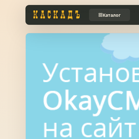
Головна
Статьи
Как установить OkayCMS 2.0 на 
Каталог
Черепиця та
01
комплектуючі
Фасади та тераси
02
Заборы
03
Системи водовідведення
04
Вікна та сходи
05