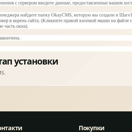
единения с сервером введите данные, предоставленные вашим х
менеджера найдите папку OkayCMS, которую вы создали в Шаге1, 
ервер в корень сайта. (Кликните правой кнопкой мыши на файле 
 часть окна).
закончена.
тап установки
MS
.
онтакти
Покупки