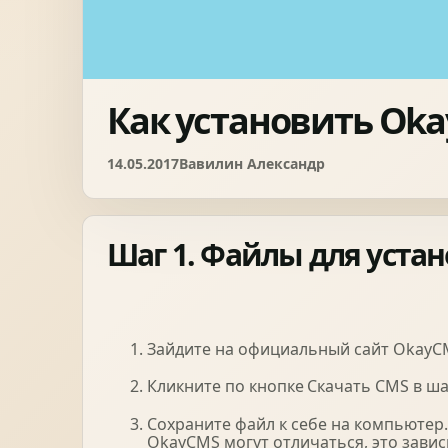
Ворота
06
Солнце защита
07
Как установить Oka
Навіси з полікарбонату
08
14.05.2017
Вавилин Александр
Шаг 1.
Файлы
для уста
Зайдите на официальный сайт OkayC
Кликните по кнопке
Скачать CMS в ша
Сохраните файл к себе на компьютер.
OkayCMS могут отличаться, это завис