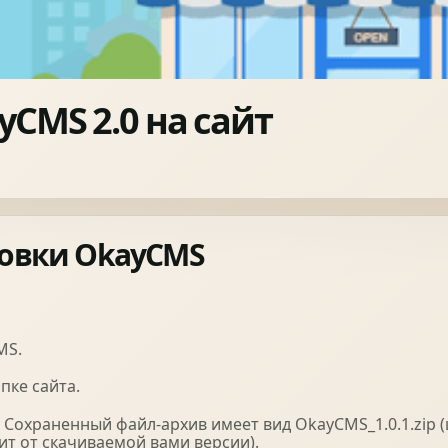
ПРОФНАСТИЛ
ФАЛЬЦЕВА ПОКРІВЛЯ
yCMS 2.0 на сайт
ПОКРІВЕЛЬНА ШАШКА
ПІДШИВИ
новки OkayCMS
MS.
пке сайта.
 Сохраненный файл-архив имеет вид OkayCMS_1.0.1.zip 
ит от скачиваемой вами версии).